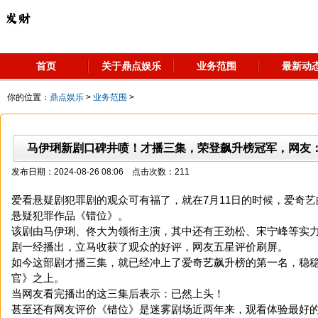
首页
关于鼎点娱乐
业务范围
最新动
你的位置：
鼎点娱乐
>
业务范围
>
马伊琍新剧口碑井喷！才播三集，荣登飙升榜冠军，网友
发布日期：2024-08-26 08:06 点击次数：211
爱看悬疑剧犯罪剧的观众可有福了，就在7月11日的时候，爱奇
悬疑犯罪作品《错位》。
该剧由马伊琍、佟大为领衔主演，其中还有王劲松、宋宁峰等实
剧一经播出，立马收获了观众的好评，网友五星评价刷屏。
如今这部剧才播三集，就已经冲上了爱奇艺飙升榜的第一名，稳
官》之上。
当网友看完播出的这三集后表示：已然上头！
甚至还有网友评价《错位》是迷雾剧场近两年来，观看体验最好