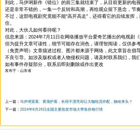
到此，马伊琍新作《错位》的前三集就结束了，从目前更新的电
还是非常不错的，一集一个反转和高潮，再给观众留下悬念，节
不过，这部电视剧究竟能不能“高开高走”，还得看它的后续发挥
住。
对此，大伙儿如何看待呢？
信息来源：2024年7月11日在网络播放平台爱奇艺播出的电视剧
但为提升文章可读性，细节可能存在润色，请理智阅读，仅供参
（免责声明）文章描述过程、图片都来源于网络，此文章旨在倡
不良引导。如涉及版权或者人物侵权问题，请及时联系我们，我
如有事件存疑部分，联系后即刻删除或作出更改
发布于：山东省
上一篇：
马伊琍宠着、黄渤护着，长得不漂亮却让大咖轮流作配，她啥来头？
下一篇：
2024年8月29日全国主要批发市场大带鱼价格行情