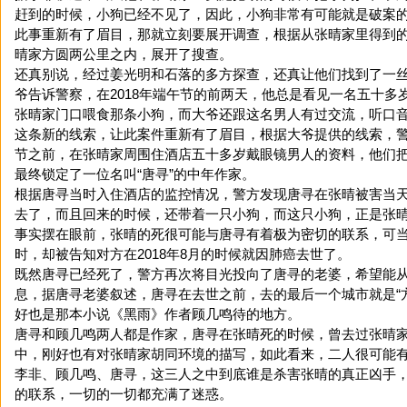
赶到的时候，小狗已经不见了，因此，小狗非常有可能就是破案
此事重新有了眉目，那就立刻要展开调查，根据从张晴家里得到
晴家方圆两公里之内，展开了搜查。
还真别说，经过姜光明和石落的多方探查，还真让他们找到了一
爷告诉警察，在2018年端午节的前两天，他总是看见一名五十多
张晴家门口喂食那条小狗，而大爷还跟这名男人有过交流，听口
这条新的线索，让此案件重新有了眉目，根据大爷提供的线索，警察
节之前，在张晴家周围住酒店五十多岁戴眼镜男人的资料，他们
最终锁定了一位名叫“唐寻”的中年作家。
根据唐寻当时入住酒店的监控情况，警方发现唐寻在张晴被害当
去了，而且回来的时候，还带着一只小狗，而这只小狗，正是张
事实摆在眼前，张晴的死很可能与唐寻有着极为密切的联系，可
时，却被告知对方在2018年8月的时候就因肺癌去世了。
既然唐寻已经死了，警方再次将目光投向了唐寻的老婆，希望能
息，据唐寻老婆叙述，唐寻在去世之前，去的最后一个城市就是“
好也是那本小说《黑雨》作者顾几鸣待的地方。
唐寻和顾几鸣两人都是作家，唐寻在张晴死的时候，曾去过张晴
中，刚好也有对张晴家胡同环境的描写，如此看来，二人很可能
李非、顾几鸣、唐寻，这三人之中到底谁是杀害张晴的真正凶手
的联系，一切的一切都充满了迷惑。