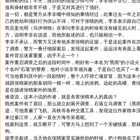
箱倒柜的找了半天，搜刮到的现金少得可怜，李非很不甘心，恶
值和身材都非常不错，于是又对其进行了强奸。
这一切，都是警方从李非嘴中得知的事情经过，此事过去一年之
己的抢劫和强奸行为供认不讳，可对于张晴的死，李非表示跟自
而且姜光明（马伊琍饰）在审问李非走的时候有没有碰见别人时
方，说明李非在说谎，而他所叙述的话，也只能相信一半。
李非不承认，而警方又没有他杀害张晴的证据，于是这起案件在20
了调查，警方一番仔细探索后，发现这起案件，远远没有表面上
案件背后迷雾重重，凶手不止一个！
案件重启调查之后的这段时间中，刚好有一本名为“黑雨”的小说
个名叫“石落”的警察，他对小说非常感兴趣，于是自己也买了一本
可当他看到其中的一段剧情时，整个人吓得亡魂皆冒，因为这本
就跟张晴家的那条胡同一模一样，墙上的涂鸦、远处的高楼、青
是在描述张晴家外的场景。
难道说，这本小说的作者，就是杀害张晴本人的真凶？
既然案件有了眉目，那么就立刻展开调查，石落立马调查了《黑
迹，可他查遍了飞机、高铁等各种交通工具，发现这位作家根本
来过秦江市，人家一直在方海市呆着呢。
线索到这里，就又断开了，可警方马上想到了一个关键线索，那
狗。
据李非叙述，当天他在张晴家里实施抢劫的时候，把小狗拴在了