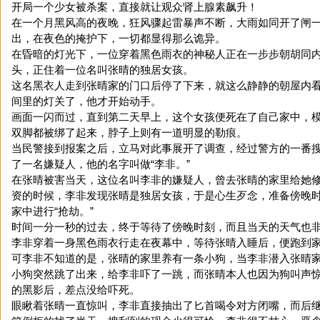
开局一个少女被杀案，直接就让观众肾上腺素飙升！
在一个月黑风高的夜晚，狂风骤起雷暴声不断，大雨如同开了闸
出，在夜色的掩护下，一切都显得那么诡异。
在昏暗的灯光下，一位穿着黑色雨衣的神秘人正在一步步朝胡同
头，正住着一位名叫张晴的独居女孩。
这名黑衣人走到张晴家的门口后停了下来，就这么静静的朝屋内
间里的灯关了，他才开始动手。
画面一闪而过，直到第二天早上，这个女孩便死在了自己家中，
双脚都被绑了起来，脖子上则有一道明显的勒痕。
当民警接到报案之后，立马对此事展开了调查，经过警方的一番
了一名嫌疑人，他的名字叫做“李非。”
在张晴被害当天，这位名叫李非的嫌疑人，曾去张晴的家里给她
资的时候，李非发现张晴是独居女孩，于是心生歹念，准备傍晚
家中进行“抢劫。”
时间一分一秒的过去，终于等待了傍晚时刻，而且当天的天气也
李非穿着一身黑色雨衣行走在夜幕中，等待张晴入睡后，便跑到
可李非不知道的是，张晴的家里养有一条小狗，当李非潜入张晴
小狗突然跳了出来，给李非吓了一跳，而张晴本人也因为狗叫声
的黑影后，差点没给吓死。
眼瞅着张晴一直惊叫，李非直接抽出了匕首喝令对方闭嘴，而后